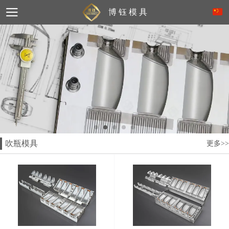
博 钰 模 具
吹瓶模具
更多>>