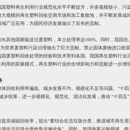
我国塑料再生利用行业规范化水平不断提升，许多规模较小、污
较大规模的再生塑料回收交易市场和加工集散地，并不断发展成
领域广泛应用，为国民经济发展做出了应有的贡献。
其他国家输送过废塑料，本土处理率达100%。同时，我国在上世
0万吨，为世界废塑料污染治理做出了巨大贡献。禁止固体废物进口
国废塑料回收处理的经验和技术带到各国。我国再生塑料行业正
生利用的双驱模式，再生塑料行业的全球影响力和贡献进一步增
务
体回收利用率偏低、城乡发展不均、规模化不足等问题。“十四
城乡统筹，进一步规模化、规范化、清洁化发展，推动 “十四五
准提高城镇回收率，提出“要结合生活垃圾分类，推进城市再生资
布局生活垃圾分类收集设施设备”。同时，加强旅客运输领域、电