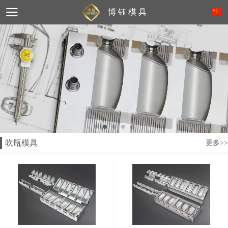
博 钰 模 具
吹瓶模具
更多>>