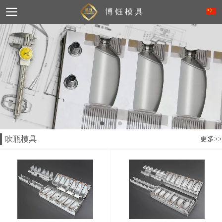
博 钰 模 具
吹瓶模具
更多>>