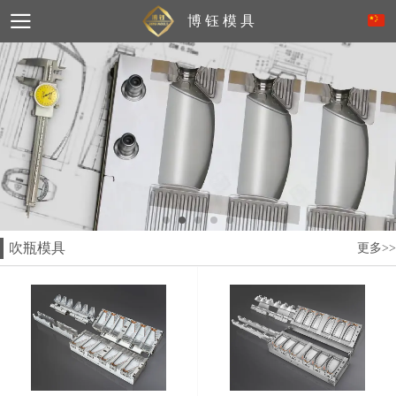
博 钰 模 具
吹瓶模具
更多>>