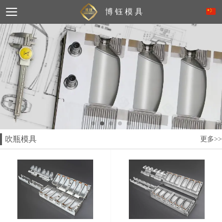
博 钰 模 具
吹瓶模具
更多>>