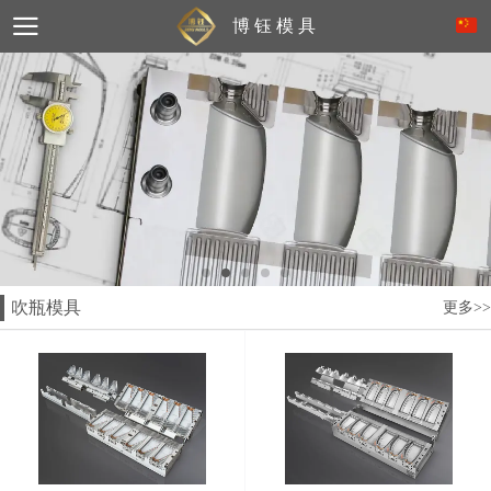
博 钰 模 具
吹瓶模具
更多>>