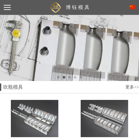
博 钰 模 具
吹瓶模具
更多>>